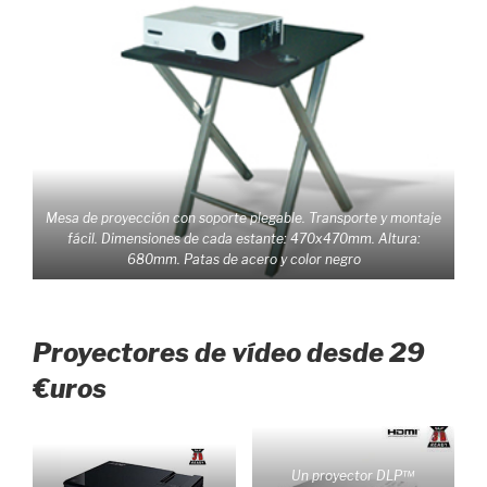
para evitar reflejos. Tamaño
evitar reflejos. Tamaño
pantalla: 2.10 m x 1.50 m.
pantalla: 3.66 m x 2.05 m.
Formato 4:3
Formato 16:9
Mesa de proyección con soporte plegable. Transporte y montaje
fácil. Dimensiones de cada estante: 470x470mm. Altura:
680mm. Patas de acero y color negro
Proyectores de vídeo desde 29
€uros
Un proyector DLP™