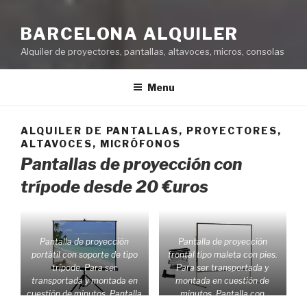
BARCELONA ALQUILER
Alquiler de proyectores, pantallas, altavoces, micros, consolas
Menu
ALQUILER DE PANTALLAS, PROYECTORES,
ALTAVOCES, MICRÓFONOS
Pantallas de proyección con
trípode desde 20 €uros
Pantalla de proyección
Pantalla de proyección
portátil con soporte de tipo
frontal tipo maleta con pies.
trípode. Para ser
Para ser transportada y
transportada y montada en
montada en cuestión de
cuestión de minutos. Pantalla
minutos. Pantalla con
con textura blanca mate
textura blanca mate para